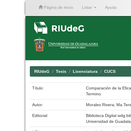
Página de inicio
Listar
Ayuda
Skip
navigation
RIUdeG
Tesis
Licenciatura
CUCS
Título:
Comparación de la Eficac
Termino.
Autor:
Morales Rivera, Ma.Ter
Editorial:
Biblioteca Digital wdg.bib
Universidad de Guadala