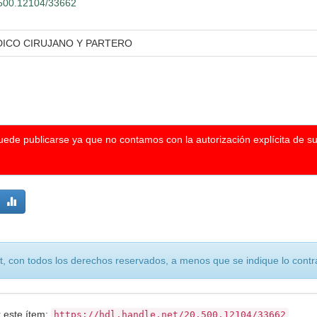
0.500.12104/33662
DICO CIRUJANO Y PARTERO
puede publicarse ya que no contamos con la autorización explícita de s
, con todos los derechos reservados, a menos que se indique lo contra
r este ítem:
https://hdl.handle.net/20.500.12104/33662