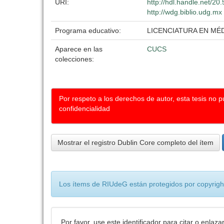
URI:
http://hdl.handle.net/2
http://wdg.biblio.udg.mx
Programa educativo:
LICENCIATURA EN MÉ
Aparece en las
CUCS
colecciones:
Por respeto a los derechos de autor, esta tesis no 
confidencialidad
Mostrar el registro Dublin Core completo del ítem
Los ítems de RIUdeG están protegidos por copyright
Por favor, use este identificador para citar o enlaza