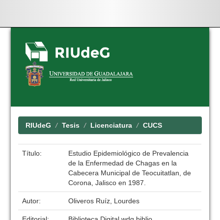
Skip
navigation
RIUdeG
Tesis
Licenciatura
CUCS
Título:
Estudio Epidemiológico de Prevalencia
de la Enfermedad de Chagas en la
Cabecera Municipal de Teocuitatlan, de
Corona, Jalisco en 1987.
Autor:
Oliveros Ruíz, Lourdes
Editorial:
Biblioteca Digital wdg.biblio