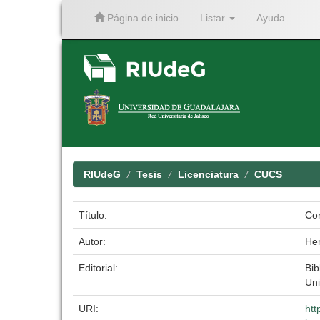
Página de inicio
Listar
Ayuda
Skip
navigation
RIUdeG
Tesis
Licenciatura
CUCS
Título:
Cor
Autor:
Her
Editorial:
Bib
Uni
URI:
htt