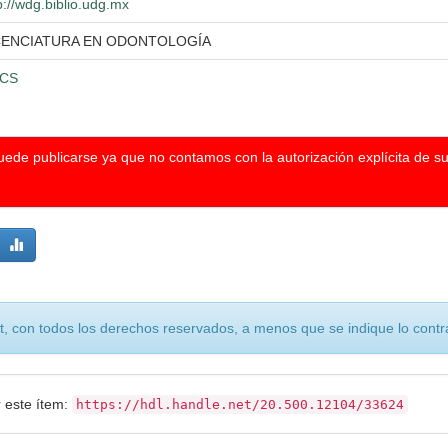
p://wdg.biblio.udg.mx
CENCIATURA EN ODONTOLOGÍA
CS
puede publicarse ya que no contamos con la autorización explícita de s
, con todos los derechos reservados, a menos que se indique lo contra
r este ítem:
https://hdl.handle.net/20.500.12104/33624