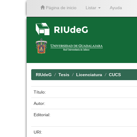
Página de inicio
Listar
Ayuda
Skip
navigation
RIUdeG
Tesis
Licenciatura
CUCS
Título:
Autor:
Editorial:
URI: