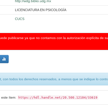
http://wdg.biblio.udg.mx
LICENCIATURA EN PSICOLOGÍA
CUCS
puede publicarse ya que no contamos con la autorización explícita de s
, con todos los derechos reservados, a menos que se indique lo contra
r este ítem:
https://hdl.handle.net/20.500.12104/33619