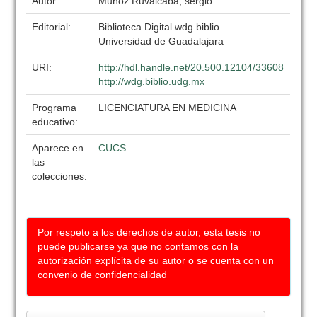
Autor:
Muñoz Ruvalcaba, sergio
Editorial:
Biblioteca Digital wdg.biblio
Universidad de Guadalajara
URI:
http://hdl.handle.net/20.500.12104/33608
http://wdg.biblio.udg.mx
Programa
LICENCIATURA EN MEDICINA
educativo:
Aparece en
CUCS
las
colecciones:
Por respeto a los derechos de autor, esta tesis no
puede publicarse ya que no contamos con la
autorización explícita de su autor o se cuenta con un
convenio de confidencialidad