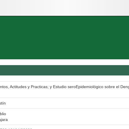
os, Actitudes y Practicas; y Estudio seroEpidemiológico sobre el Den
tín
blio
jara