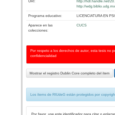
URI:
http://hdl.handle.net/
http://wdg.biblio.udg.mx
Programa educativo:
LICENCIATURA EN PS
Aparece en las
CUCS
colecciones:
Por respeto a los derechos de autor, esta tesis no 
confidencialidad
Mostrar el registro Dublin Core completo del ítem
Los ítems de RIUdeG están protegidos por copyright
Por favor, use este identificador para citar o enlaza