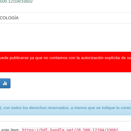
20.500.12104/33602
ICOLOGÍA
puede publicarse ya que no contamos con la autorización explícita de s
, con todos los derechos reservados, a menos que se indique lo contra
r este ítem:
https://hdl.handle.net/20.500.12104/33602