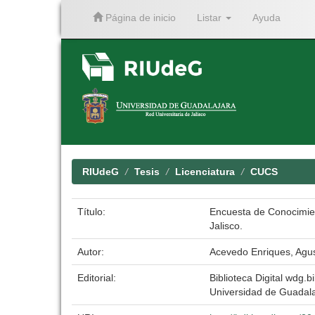
Página de inicio
Listar
Ayuda
Skip
navigation
RIUdeG
Tesis
Licenciatura
CUCS
Título:
Encuesta de Conocimient
Jalisco.
Autor:
Acevedo Enriques, Agus
Editorial:
Biblioteca Digital wdg.bi
Universidad de Guadala