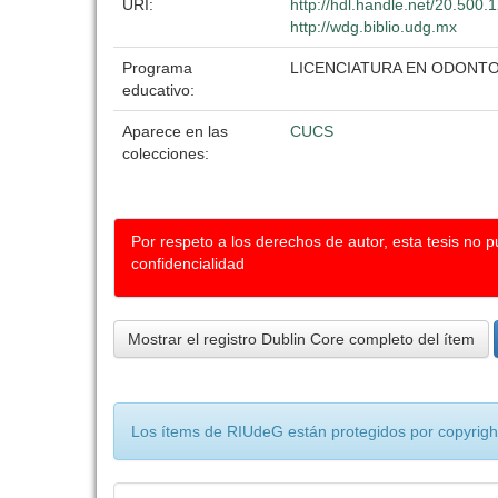
URI:
http://hdl.handle.net/20.500
http://wdg.biblio.udg.mx
Programa
LICENCIATURA EN ODONT
educativo:
Aparece en las
CUCS
colecciones:
Por respeto a los derechos de autor, esta tesis no 
confidencialidad
Mostrar el registro Dublin Core completo del ítem
Los ítems de RIUdeG están protegidos por copyright