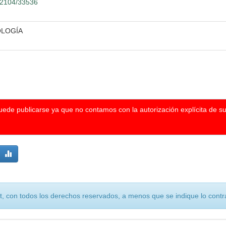
.12104/33536
OLOGÍA
puede publicarse ya que no contamos con la autorización explícita de s
, con todos los derechos reservados, a menos que se indique lo contra