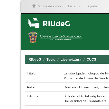
Página de inicio
Listar
Ayuda
Skip
navigation
RIUdeG
Tesis
Licenciatura
CUCS
Título:
Estudio Epidemiológico de Pre
Municipio de Unión de San An
Autor:
González Covarrubias, J. Je
Editorial:
Biblioteca Digital wdg.biblio
Universidad de Guadalajara