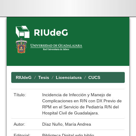
Skip
navigation
RIUdeG
Tesis
Licenciatura
CUCS
Título:
Incidencia de Infección y Manejo de
Complicaciones en R/N con DX Previo de
RPM en el Servicio de Pediatría R/N del
Hospital Civil de Guadalajara.
Autor:
Díaz Nuño, María Andrea
Editorial:
Biblioteca Digital wdg.biblio