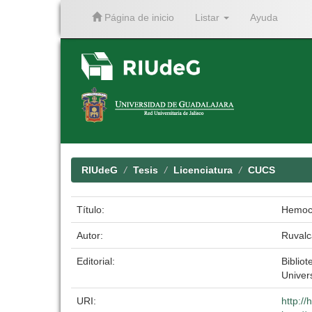
Página de inicio
Listar
Ayuda
Skip
navigation
RIUdeG
Tesis
Licenciatura
CUCS
Título:
Hemocu
Autor:
Ruvalc
Editorial:
Bibliot
Univer
URI:
http:/