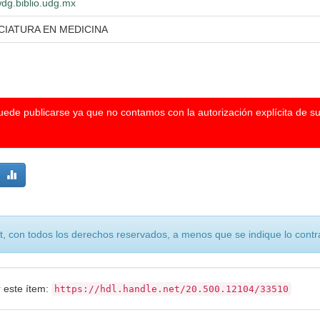
wdg.biblio.udg.mx
CIATURA EN MEDICINA
puede publicarse ya que no contamos con la autorización explícita de s
, con todos los derechos reservados, a menos que se indique lo contra
r este ítem:
https://hdl.handle.net/20.500.12104/33510