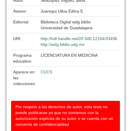
Autor:
Velazquez Iñiguez Silvia
Asesor:
Juaregui Ulloa Edtna E.
Editorial:
Biblioteca Digital wdg.biblio
Universidad de Guadalajara
URI:
http://hdl.handle.net/20.500.12104/33496
http://wdg.biblio.udg.mx
Programa
LICENCIATURA EN MEDICINA
educativo:
Aparece en
CUCS
las
colecciones:
Por respeto a los derechos de autor, esta tesis no
puede publicarse ya que no contamos con la
autorización explícita de su autor o se cuenta con un
convenio de confidencialidad