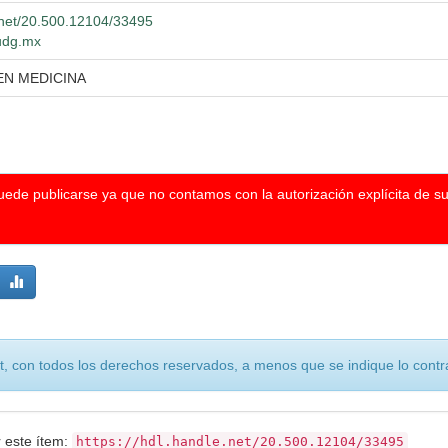
e.net/20.500.12104/33495
.udg.mx
EN MEDICINA
puede publicarse ya que no contamos con la autorización explícita de s
, con todos los derechos reservados, a menos que se indique lo contra
r este ítem:
https://hdl.handle.net/20.500.12104/33495