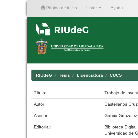
Página de inicio
Listar
Ayuda
Skip
navigation
RIUdeG
Tesis
Licenciatura
CUCS
Título:
Trabajo de inves
Autor:
Castellanos Cruz
Asesor:
Garcia Gonzalez
Editorial:
Biblioteca Digital
Universidad de G