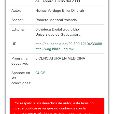
de Febrero a Julio del 2000.
Autor:
Niehus Verdugo Erika Dinorah
Asesor:
Romero Mariscal Yolanda
Editorial:
Biblioteca Digital wdg.biblio
Universidad de Guadalajara
URI:
http://hdl.handle.net/20.500.12104/33488
http://wdg.biblio.udg.mx
Programa
LICENCIATURA EN MEDICINA
educativo:
Aparece en
CUCS
las
colecciones:
Por respeto a los derechos de autor, esta tesis no
puede publicarse ya que no contamos con la
autorización explícita de su autor o se cuenta con un