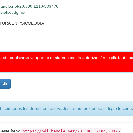
l.handle.net/20.500.12104/33476
.biblio.udg.mx
ATURA EN PSICOLOGÍA
puede publicarse ya que no contamos con la autorización explícita de s
, con todos los derechos reservados, a menos que se indique lo contra
r este ítem:
https://hdl.handle.net/20.500.12104/33476