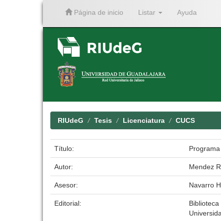
Página de inicio
Listar
Ayuda
Skip
navigation
RIUdeG
Tesis
Licenciatura
CUCS
Título:
Programa 
Autor:
Mendez Ra
Asesor:
Navarro H
Editorial:
Biblioteca 
Universid