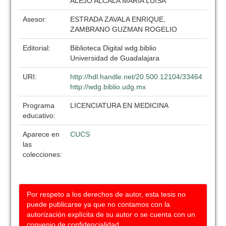
ALEJO ALCALA MARIA LUISA
Asesor:
ESTRADA ZAVALA ENRIQUE,
ZAMBRANO GUZMAN ROGELIO
Editorial:
Biblioteca Digital wdg.biblio
Universidad de Guadalajara
URI:
http://hdl.handle.net/20.500.12104/33464
http://wdg.biblio.udg.mx
Programa
LICENCIATURA EN MEDICINA
educativo:
Aparece en
CUCS
las
colecciones:
Por respeto a los derechos de autor, esta tesis no
puede publicarse ya que no contamos con la
autorización explícita de su autor o se cuenta con un
convenio de confidencialidad