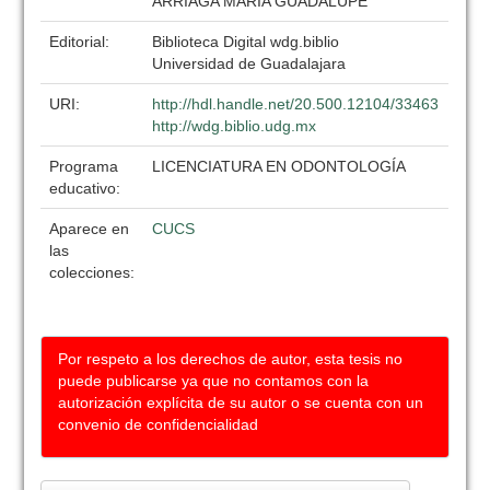
ARRIAGA MARIA GUADALUPE
Editorial:
Biblioteca Digital wdg.biblio
Universidad de Guadalajara
URI:
http://hdl.handle.net/20.500.12104/33463
http://wdg.biblio.udg.mx
Programa
LICENCIATURA EN ODONTOLOGÍA
educativo:
Aparece en
CUCS
las
colecciones:
Por respeto a los derechos de autor, esta tesis no
puede publicarse ya que no contamos con la
autorización explícita de su autor o se cuenta con un
convenio de confidencialidad