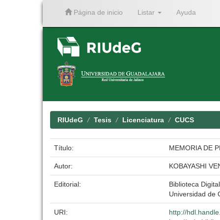
Página de inicio
Listar
Ayuda
Skip
navigation
RIUdeG
Tesis
Licenciatura
CUCS
Título:
MEMORIA DE P
Autor:
KOBAYASHI VE
Editorial:
Biblioteca Digita
Universidad de 
URI:
http://hdl.hand