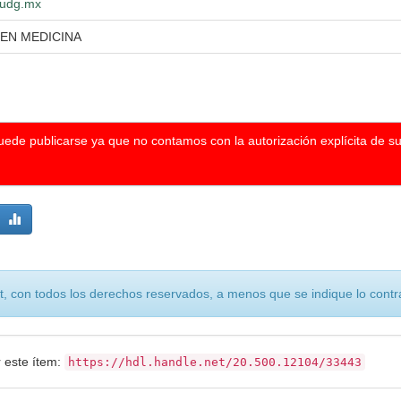
o.udg.mx
 EN MEDICINA
puede publicarse ya que no contamos con la autorización explícita de s
, con todos los derechos reservados, a menos que se indique lo contra
r este ítem:
https://hdl.handle.net/20.500.12104/33443