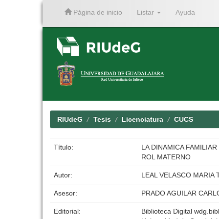
Página de inicio
Listar
Ayuda
Skip
navigation
RIUdeG
Tesis
Licenciatura
CUCS
Título:
LA DINAMICA FAMILIA
ROL MATERNO
Autor:
LEAL VELASCO MARIA 
Asesor:
PRADO AGUILAR CARLO
Editorial:
Biblioteca Digital wdg.bib