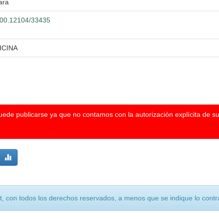
ara
.500.12104/33435
ICINA
puede publicarse ya que no contamos con la autorización explícita de s
, con todos los derechos reservados, a menos que se indique lo contra