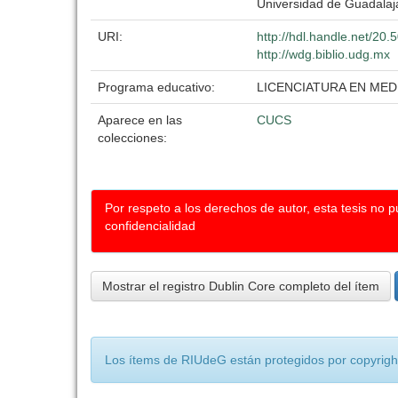
Universidad de Guadalaj
URI:
http://hdl.handle.net/20
http://wdg.biblio.udg.mx
Programa educativo:
LICENCIATURA EN MED
Aparece en las
CUCS
colecciones:
Por respeto a los derechos de autor, esta tesis no 
confidencialidad
Mostrar el registro Dublin Core completo del ítem
Los ítems de RIUdeG están protegidos por copyright