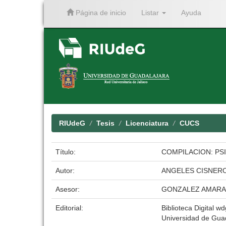
Página de inicio
Listar
Ayuda
Skip
navigation
RIUdeG
Tesis
Licenciatura
CUCS
Título:
COMPILACION: PS
Autor:
ANGELES CISNEROS
Asesor:
GONZALEZ AMARA
Editorial:
Biblioteca Digital wd
Universidad de Gua