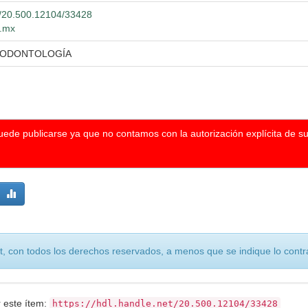
et/20.500.12104/33428
g.mx
N ODONTOLOGÍA
puede publicarse ya que no contamos con la autorización explícita de s
, con todos los derechos reservados, a menos que se indique lo contra
r este ítem:
https://hdl.handle.net/20.500.12104/33428