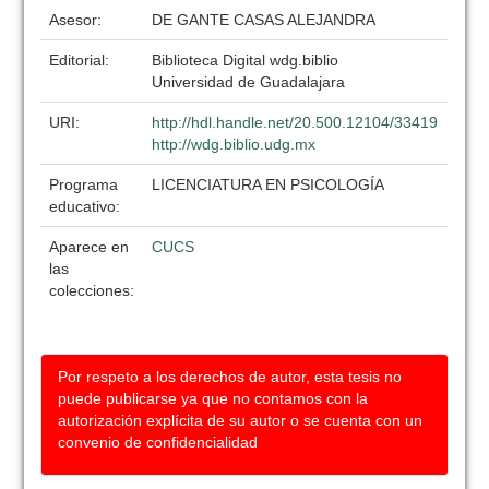
Asesor:
DE GANTE CASAS ALEJANDRA
Editorial:
Biblioteca Digital wdg.biblio
Universidad de Guadalajara
URI:
http://hdl.handle.net/20.500.12104/33419
http://wdg.biblio.udg.mx
Programa
LICENCIATURA EN PSICOLOGÍA
educativo:
Aparece en
CUCS
las
colecciones:
Por respeto a los derechos de autor, esta tesis no
puede publicarse ya que no contamos con la
autorización explícita de su autor o se cuenta con un
convenio de confidencialidad