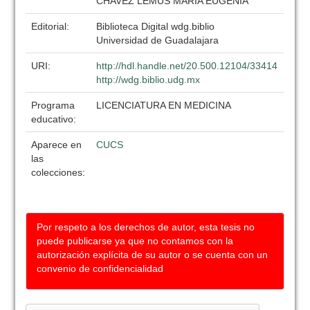
CHAVEZ LEMUS MARIA EUGENIA
Editorial:
Biblioteca Digital wdg.biblio
Universidad de Guadalajara
URI:
http://hdl.handle.net/20.500.12104/33414
http://wdg.biblio.udg.mx
Programa
LICENCIATURA EN MEDICINA
educativo:
Aparece en
CUCS
las
colecciones:
Por respeto a los derechos de autor, esta tesis no
puede publicarse ya que no contamos con la
autorización explícita de su autor o se cuenta con un
convenio de confidencialidad