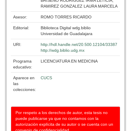
BRISEÑO RODRIGUEZ IRMA LETICIA,
RAMIREZ GONZALEZ LAURA MARCELA
Asesor:
ROMO TORRES RICARDO
Editorial:
Biblioteca Digital wdg.biblio
Universidad de Guadalajara
URI:
http://hdl.handle.net/20.500.12104/33387
http://wdg.biblio.udg.mx
Programa
LICENCIATURA EN MEDICINA
educativo:
Aparece en
CUCS
las
colecciones:
Por respeto a los derechos de autor, esta tesis no
puede publicarse ya que no contamos con la
autorización explícita de su autor o se cuenta con un
convenio de confidencialidad