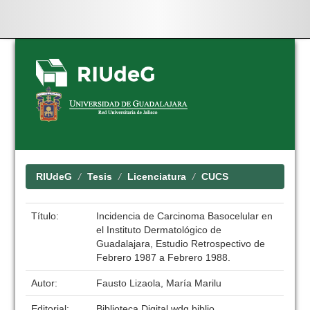
Skip
navigation
RIUdeG
Tesis
Licenciatura
CUCS
Título:
Incidencia de Carcinoma Basocelular en
el Instituto Dermatológico de
Guadalajara, Estudio Retrospectivo de
Febrero 1987 a Febrero 1988.
Autor:
Fausto Lizaola, María Marilu
Editorial:
Biblioteca Digital wdg.biblio