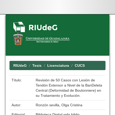
Skip
navigation
RIUdeG
Tesis
Licenciatura
CUCS
Título:
Revisión de 50 Casos con Lesión de
Tendón Extensor a Nivel de la BanDeleta
Central (Deformidad de Boutonniere) en
su Tratamiento y Evolución.
Autor:
Ronzón sevilla, Olga Cristina
Editorial:
Biblioteca Digital wdg.biblio