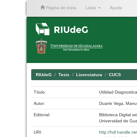
Página de inicio
Listar
Ayuda
Skip
navigation
RIUdeG
Tesis
Licenciatura
CUCS
Título:
Utilidad Diagnosti
Autor:
Duarte Vega, Manu
Editorial:
Biblioteca Digital wd
Universidad de Gua
URI:
http://hdl.handle.