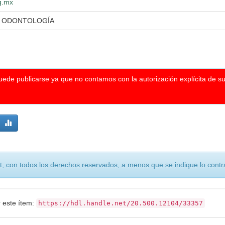
dg.mx
N ODONTOLOGÍA
puede publicarse ya que no contamos con la autorización explícita de s
, con todos los derechos reservados, a menos que se indique lo contra
r este ítem:
https://hdl.handle.net/20.500.12104/33357