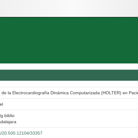
ca de la Electrocardiografía Dinámica Computarizada (HOLTER) en Pa
el
g.biblio
dalajara
net/20.500.12104/33357