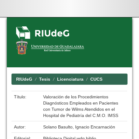
Skip
navigation
RIUdeG
Tesis
Licenciatura
CUCS
Título:
Valoración de los Procedimientos
Diagnósticos Empleados en Pacientes
con Tumor de Wilms Atendidos en el
Hospital de Pediatría del C.M.O. IMSS
Autor:
Solano Basulto, Ignacio Encarnación
Editorial:
Biblioteca Digital wdg.biblio