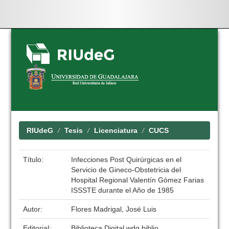
Skip
navigation
RIUdeG
Tesis
Licenciatura
CUCS
Título:
Infecciones Post Quirúrgicas en el
Servicio de Gineco-Obstetricia del
Hospital Regional Valentín Gómez Farias
ISSSTE durante el Año de 1985
Autor:
Flores Madrigal, José Luis
Editorial:
Biblioteca Digital wdg.biblio