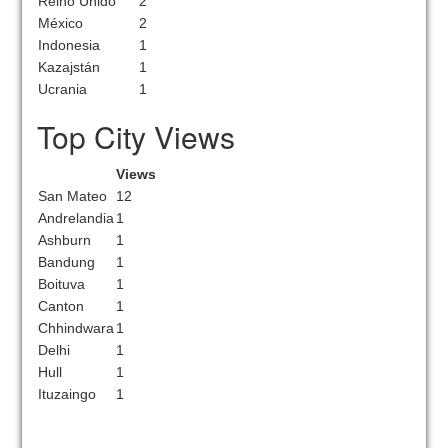
Reino Unido
2
México
2
Indonesia
1
Kazajstán
1
Ucrania
1
Top City Views
Views
San Mateo
12
Andrelandia
1
Ashburn
1
Bandung
1
Boituva
1
Canton
1
Chhindwara
1
Delhi
1
Hull
1
Ituzaingo
1