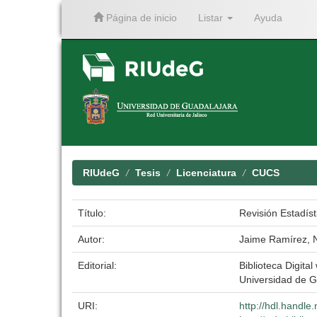
Página de inicio
Listar
Ayuda
Skip
navigation
RIUdeG
Tesis
Licenciatura
CUCS
Título:
Revisión Estadíst
Autor:
Jaime Ramírez, N
Editorial:
Biblioteca Digital
Universidad de G
URI:
http://hdl.handl