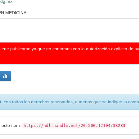
.udg.mx
EN MEDICINA
puede publicarse ya que no contamos con la autorización explícita de s
, con todos los derechos reservados, a menos que se indique lo contra
r este ítem:
https://hdl.handle.net/20.500.12104/33283