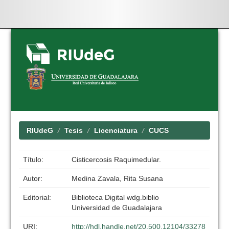
Skip
navigation
RIUdeG
Tesis
Licenciatura
CUCS
Título:
Cisticercosis Raquimedular.
Autor:
Medina Zavala, Rita Susana
Editorial:
Biblioteca Digital wdg.biblio
Universidad de Guadalajara
URI:
http://hdl.handle.net/20.500.12104/33278