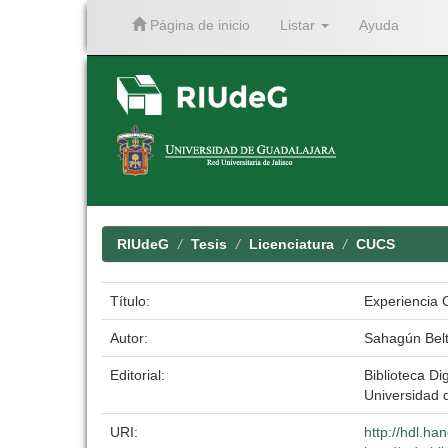
Página de inicio
Listar
Ayuda
Skip
navigation
RIUdeG
Tesis
Licenciatura
CUCS
Título:
Experiencia C
Autor:
Sahagún Belt
Editorial:
Biblioteca Dig
Universidad 
URI:
http://hdl.h