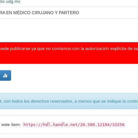
blio.udg.mx
RA EN MÉDICO CIRUJANO Y PARTERO
puede publicarse ya que no contamos con la autorización explícita de s
, con todos los derechos reservados, a menos que se indique lo contra
r este ítem:
https://hdl.handle.net/20.500.12104/33256