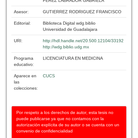
PEREZ LABRADOR GABRIELA
Asesor:
GUTIERREZ RODRIGUEZ FRANCISCO
Editorial:
Biblioteca Digital wdg.biblio
Universidad de Guadalajara
URI:
http://hdl.handle.net/20.500.12104/33192
http://wdg.biblio.udg.mx
Programa
LICENCIATURA EN MEDICINA
educativo:
Aparece en
CUCS
las
colecciones:
Por respeto a los derechos de autor, esta tesis no
puede publicarse ya que no contamos con la
autorización explícita de su autor o se cuenta con un
convenio de confidencialidad