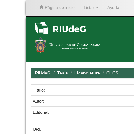
Página de inicio
Listar
Ayuda
Skip
navigation
RIUdeG
Tesis
Licenciatura
CUCS
Título:
Autor:
Editorial:
URI: