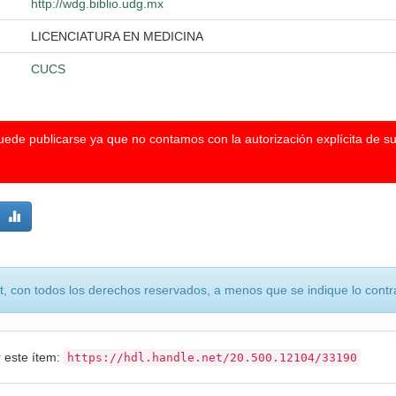
http://wdg.biblio.udg.mx
LICENCIATURA EN MEDICINA
CUCS
puede publicarse ya que no contamos con la autorización explícita de s
, con todos los derechos reservados, a menos que se indique lo contra
r este ítem:
https://hdl.handle.net/20.500.12104/33190