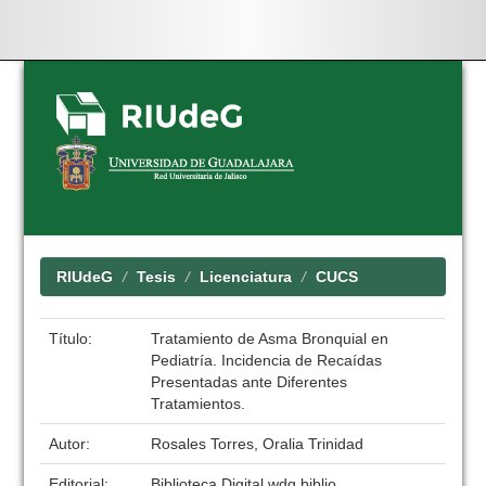
Skip
navigation
RIUdeG
Tesis
Licenciatura
CUCS
Título:
Tratamiento de Asma Bronquial en
Pediatría. Incidencia de Recaídas
Presentadas ante Diferentes
Tratamientos.
Autor:
Rosales Torres, Oralia Trinidad
Editorial:
Biblioteca Digital wdg.biblio