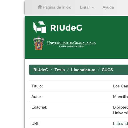
Página de inicio
Listar
Ayuda
Skip
navigation
RIUdeG
Tesis
Licenciatura
CUCS
Título:
Los Cam
Autor:
Mancilla
Editorial:
Bibliote
Univers
URI:
http://