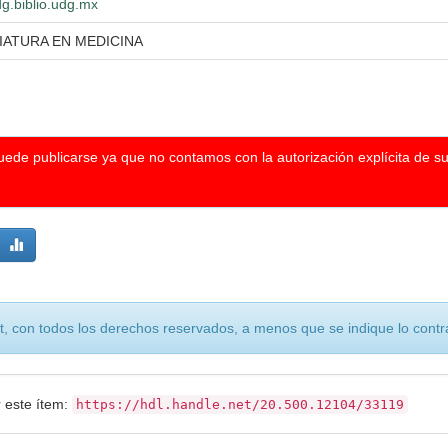
dg.biblio.udg.mx
IATURA EN MEDICINA
puede publicarse ya que no contamos con la autorización explícita de s
, con todos los derechos reservados, a menos que se indique lo contra
r este ítem:
https://hdl.handle.net/20.500.12104/33119