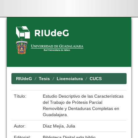
Skip
navigation
RIUdeG
Tesis
Licenciatura
CUCS
Título:
Estudio Descriptivo de las Características
del Trabajo de Prótesis Parcial
Removible y Dentaduras Completas en
Guadalajara.
Autor:
Díaz Mejía, Julia
Editorial:
Biblioteca Digital wdg.biblio