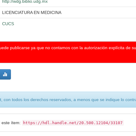
http://wdg.biblio.udg.mx
LICENCIATURA EN MEDICINA
CUCS
puede publicarse ya que no contamos con la autorización explícita de s
, con todos los derechos reservados, a menos que se indique lo contra
r este ítem:
https://hdl.handle.net/20.500.12104/33107