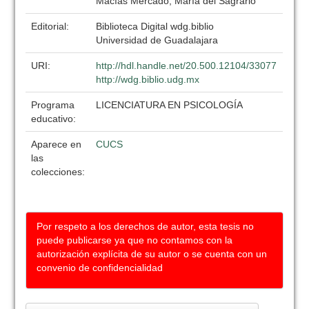
Macías Mercado, María del Sagrario
Editorial:
Biblioteca Digital wdg.biblio
Universidad de Guadalajara
URI:
http://hdl.handle.net/20.500.12104/33077
http://wdg.biblio.udg.mx
Programa
LICENCIATURA EN PSICOLOGÍA
educativo:
Aparece en
CUCS
las
colecciones:
Por respeto a los derechos de autor, esta tesis no
puede publicarse ya que no contamos con la
autorización explícita de su autor o se cuenta con un
convenio de confidencialidad