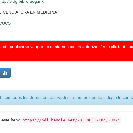
http://wdg.biblio.udg.mx
LICENCIATURA EN MEDICINA
CUCS
puede publicarse ya que no contamos con la autorización explícita de s
, con todos los derechos reservados, a menos que se indique lo contra
r este ítem:
https://hdl.handle.net/20.500.12104/33074