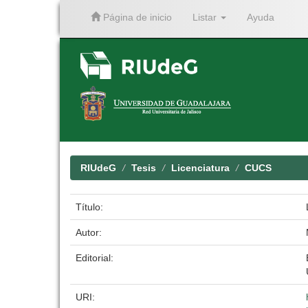
Página de inicio
Listar
Ayuda
Skip
navigation
RIUdeG
Tesis
Licenciatura
CUCS
Título:
Autor:
Editorial:
URI: