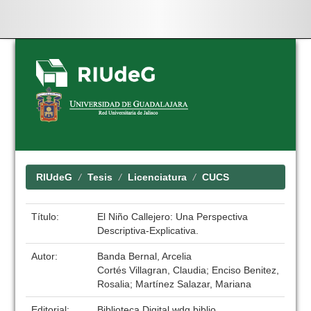
Skip
navigation
RIUdeG
Tesis
Licenciatura
CUCS
Título:
El Niño Callejero: Una Perspectiva
Descriptiva-Explicativa.
Autor:
Banda Bernal, Arcelia
Cortés Villagran, Claudia; Enciso Benitez,
Rosalia; Martínez Salazar, Mariana
Editorial:
Biblioteca Digital wdg.biblio