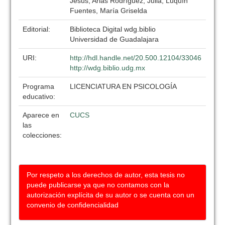
Jesús; Arias Rodríguez, Julia; Luquín
Fuentes, María Griselda
Editorial:
Biblioteca Digital wdg.biblio
Universidad de Guadalajara
URI:
http://hdl.handle.net/20.500.12104/33046
http://wdg.biblio.udg.mx
Programa
LICENCIATURA EN PSICOLOGÍA
educativo:
Aparece en
CUCS
las
colecciones:
Por respeto a los derechos de autor, esta tesis no
puede publicarse ya que no contamos con la
autorización explícita de su autor o se cuenta con un
convenio de confidencialidad