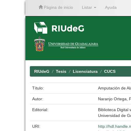
Página de inicio
Listar
Ayuda
Skip
navigation
RIUdeG
Tesis
Licenciatura
CUCS
Título:
Amputación de Al
Autor:
Naranjo Ortega, F
Editorial:
Biblioteca Digital 
Universidad de G
URI:
http://hdl.handle