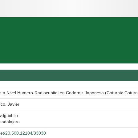
a a Nivel Humero-Radiocubital en Codorniz Japonesa (Coturnix-Coturn
co. Javier
wdg.biblio
uadalajara
.net/20.500.12104/33030