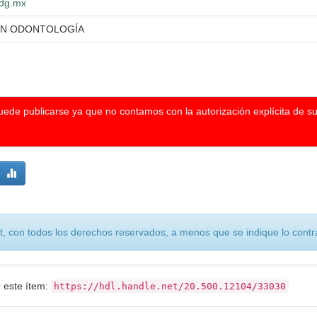
udg.mx
EN ODONTOLOGÍA
puede publicarse ya que no contamos con la autorización explícita de s
, con todos los derechos reservados, a menos que se indique lo contra
r este ítem:
https://hdl.handle.net/20.500.12104/33030