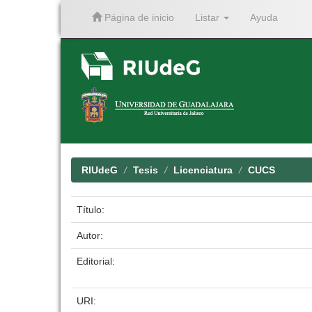
Página de inicio
Listar
Ayuda
Skip
navigation
RIUdeG
Tesis
Licenciatura
CUCS
Título:
Autor:
Editorial:
URI: