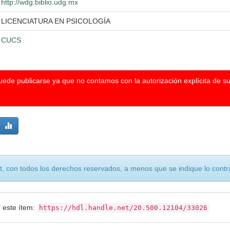
http://wdg.biblio.udg.mx
LICENCIATURA EN PSICOLOGÍA
CUCS
puede publicarse ya que no contamos con la autorización explícita de s
, con todos los derechos reservados, a menos que se indique lo contra
r este ítem:
https://hdl.handle.net/20.500.12104/33026