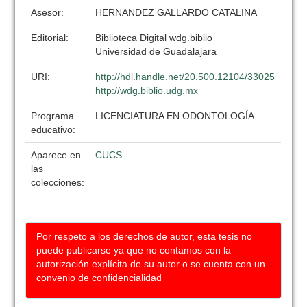
Asesor:
HERNANDEZ GALLARDO CATALINA
Editorial:
Biblioteca Digital wdg.biblio
Universidad de Guadalajara
URI:
http://hdl.handle.net/20.500.12104/33025
http://wdg.biblio.udg.mx
Programa
LICENCIATURA EN ODONTOLOGÍA
educativo:
Aparece en
CUCS
las
colecciones:
Por respeto a los derechos de autor, esta tesis no
puede publicarse ya que no contamos con la
autorización explícita de su autor o se cuenta con un
convenio de confidencialidad