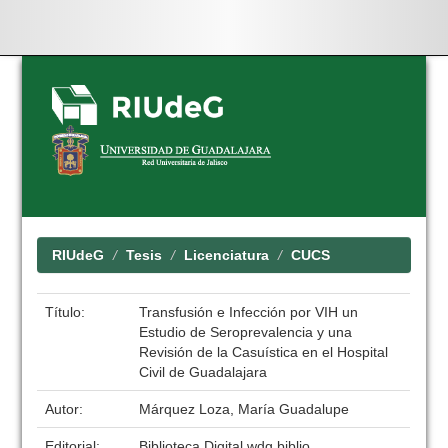
Skip
navigation
RIUdeG
Tesis
Licenciatura
CUCS
Título:
Transfusión e Infección por VIH un
Estudio de Seroprevalencia y una
Revisión de la Casuística en el Hospital
Civil de Guadalajara
Autor:
Márquez Loza, María Guadalupe
Editorial:
Biblioteca Digital wdg.biblio