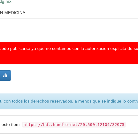
udg.mx
EN MEDICINA
puede publicarse ya que no contamos con la autorización explícita de s
, con todos los derechos reservados, a menos que se indique lo contra
r este ítem:
https://hdl.handle.net/20.500.12104/32975