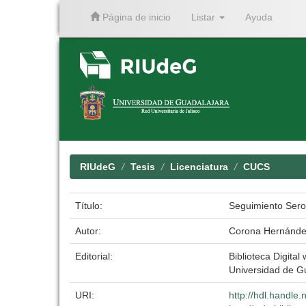
Página de inicio
Listar
Ayuda
Skip
navigation
RIUdeG
Tesis
Licenciatura
CUCS
Título:
Seguimiento Serol
Autor:
Corona Hernández
Editorial:
Biblioteca Digital 
Universidad de G
URI:
http://hdl.handle