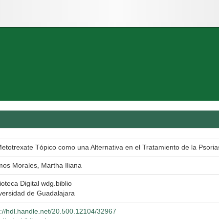
Metotrexate Tópico como una Alternativa en el Tratamiento de la Psorias
os Morales, Martha Iliana
ioteca Digital wdg.biblio
versidad de Guadalajara
p://hdl.handle.net/20.500.12104/32967