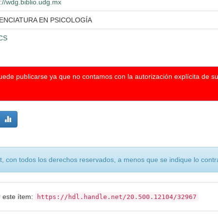
p://wdg.biblio.udg.mx
CENCIATURA EN PSICOLOGÍA
CS
puede publicarse ya que no contamos con la autorización explícita de s
, con todos los derechos reservados, a menos que se indique lo contra
r este ítem:
https://hdl.handle.net/20.500.12104/32967