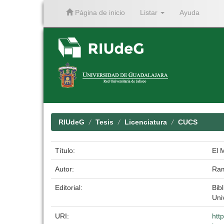
Página de inicio
Listar
Ayuda
Skip
navigation
RIUdeG
Tesis
Licenciatura
CUCS
Título:
El 
Autor:
Ram
Editorial:
Bibl
Uni
URI:
htt