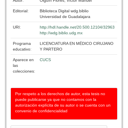
Autor:
Olguín Flores, Víctor Manuel
Editorial:
Biblioteca Digital wdg.biblio
Universidad de Guadalajara
URI:
http://hdl.handle.net/20.500.12104/32963
http://wdg.biblio.udg.mx
Programa
LICENCIATURA EN MÉDICO CIRUJANO
educativo:
Y PARTERO
Aparece en
CUCS
las
colecciones:
Por respeto a los derechos de autor, esta tesis no
puede publicarse ya que no contamos con la
autorización explícita de su autor o se cuenta con un
convenio de confidencialidad