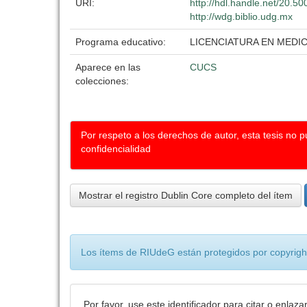
URI:
http://hdl.handle.net/20.5
http://wdg.biblio.udg.mx
Programa educativo:
LICENCIATURA EN MEDIC
Aparece en las
CUCS
colecciones:
Por respeto a los derechos de autor, esta tesis no 
confidencialidad
Mostrar el registro Dublin Core completo del ítem
Los ítems de RIUdeG están protegidos por copyright
Por favor, use este identificador para citar o enlaza