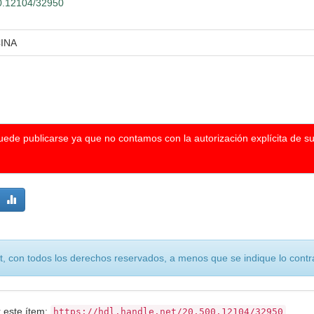
00.12104/32950
INA
puede publicarse ya que no contamos con la autorización explícita de s
, con todos los derechos reservados, a menos que se indique lo contra
r este ítem:
https://hdl.handle.net/20.500.12104/32950