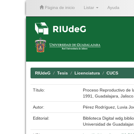
Página de inicio
Listar
Ayuda
Skip
navigation
RIUdeG
Tesis
Licenciatura
CUCS
Título:
Proceso Reproductivo de l
1991, Guadalajara, Jalisco
Autor:
Pérez Rodríguez, Luvia J
Editorial:
Biblioteca Digital wdg.biblio
Universidad de Guadalajar