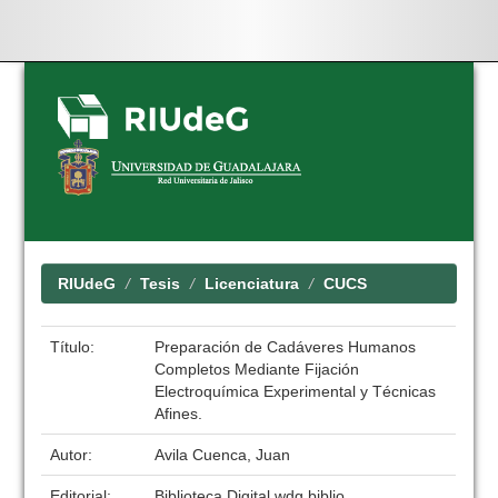
Skip
navigation
RIUdeG
Tesis
Licenciatura
CUCS
Título:
Preparación de Cadáveres Humanos
Completos Mediante Fijación
Electroquímica Experimental y Técnicas
Afines.
Autor:
Avila Cuenca, Juan
Editorial:
Biblioteca Digital wdg.biblio