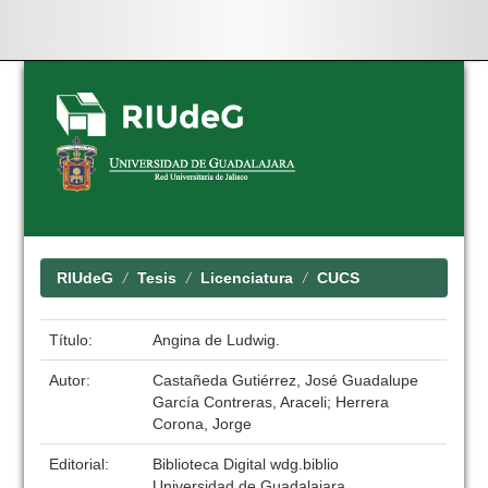
Skip
navigation
RIUdeG
Tesis
Licenciatura
CUCS
Título:
Angina de Ludwig.
Autor:
Castañeda Gutiérrez, José Guadalupe
García Contreras, Araceli; Herrera
Corona, Jorge
Editorial:
Biblioteca Digital wdg.biblio
Universidad de Guadalajara